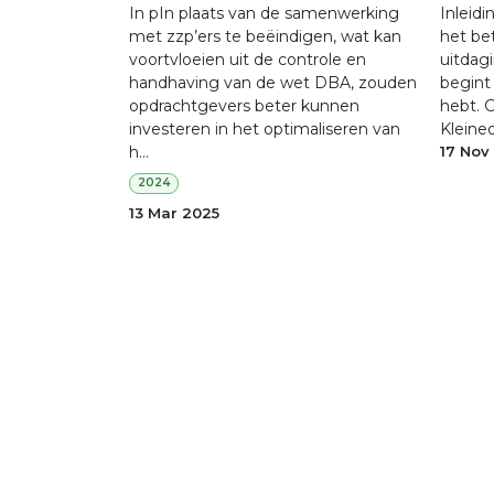
In pIn plaats van de samenwerking
Inleidi
met zzp’ers te beëindigen, wat kan
het be
voortvloeien uit de controle en
uitdagi
handhaving van de wet DBA, zouden
begint
opdrachtgevers beter kunnen
hebt. G
investeren in het optimaliseren van
Kleine
h...
17 Nov
2024
13 Mar 2025