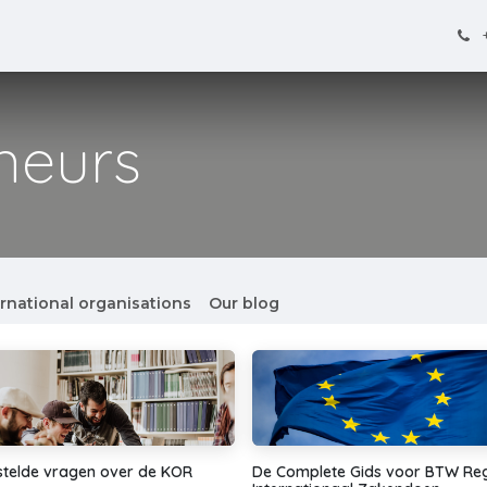
iplomats & Int. Civil Servants
Events
News
Contact
neurs
ernational organisations
Our blog
stelde vragen over de KOR
De Complete Gids voor BTW Rege