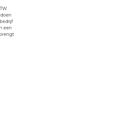
 BTW
endoen
bedrijf
an een
 brengt