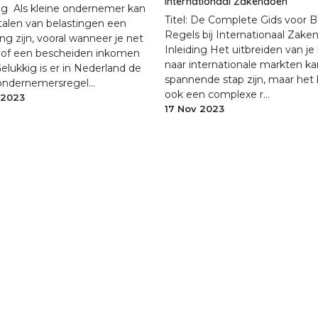
Internationaal Zakendoen
ng ​ Als kleine ondernemer kan
Titel: De Complete Gids voor
talen van belastingen een
Regels bij Internationaal Zak
ng zijn, vooral wanneer je net
Inleiding Het uitbreiden van je 
 of een bescheiden inkomen
naar internationale markten k
elukkig is er in Nederland de
spannende stap zijn, maar het
ondernemersregel...
ook een complexe r...
 2023
17 Nov 2023