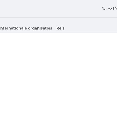
Diplomaten & Int. ambtenaren
Events
Nieuws
Contact
+31 
Internationale organisaties
Reis