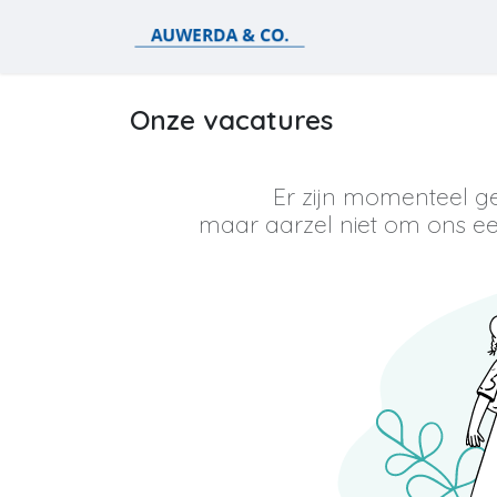
Overslaan naar inhoud
Voor particulieren
Onze vacatures
Er zijn momenteel g
maar aarzel niet om ons een