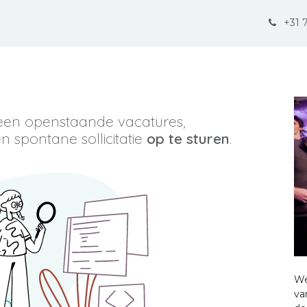
Diplomaten & Int. ambtenaren
Events
Nieuws
Contact
+31 
een openstaande vacatures,
 spontane sollicitatie
op te sturen
.
We
va