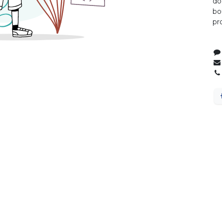
do
bo
pr