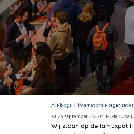
Alle blogs
Internationale organisaties
24 september 2025
in
M. de Cuba |
Wij staan op de IamExpat F