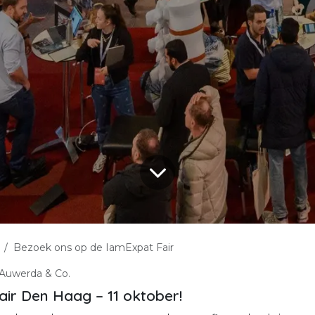
Bezoek ons op de IamExpat Fair
 Auwerda & Co.
air Den Haag – 11 oktober!