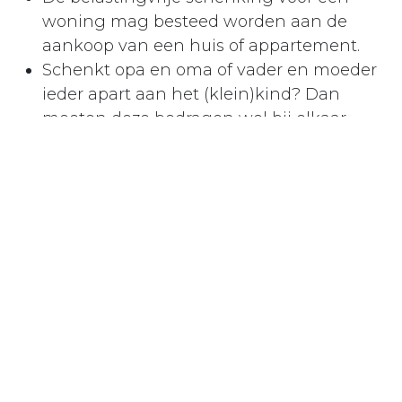
woning mag besteed worden aan de
aankoop van een huis of appartement.
Schenkt opa en oma of vader en moeder
ieder apart aan het (klein)kind? Dan
moeten deze bedragen wel bij elkaar
worden opgeteld. De Belastingdienst ziet
partners namelijk als één schenker, ook
als ze gescheiden zijn.
Bekijk alle voorwaarden op de website van de
Belastingdienst.
Waaraan mag de belastingvrije
schenking voor een huis besteed
worden?